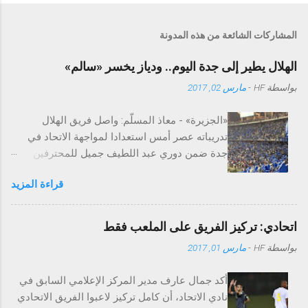
المشاركات الشائعة من هذه المدونة
الهلال يطير إلى جدة اليوم.. ودياز يخسر «سالم»
بواسطة
HF
-
مارس 02, 2017
«الجزيرة» - معاذ المسلّم: واصل فريق الهلال
تدريباته عصر أمس استعدادا لمواجهة الاتحاد في
جدة ضمن دوري عبد اللطيف جميل للمحترفين
لحسابات الجولة العشرين، إذ تركزت تدريبات
قراءة المزيد
اللاعبين المشاركين بصفة أساسية في مواجهة
الريان بين الجري وأداء تدريبات خاصة بصالة الإعداد
البدني، فيما أجرى بقية اللاعبين مرانًا اعتياديا تركز
اتحادي: تركيز الفريق على الملعب فقط
في مجمله على الجوانب الفنية التي تركزت على
بواسطة
HF
-
مارس 01, 2017
التسديد على المرمى وعمل الكرات العرضية، عقبها
فرض المدير الفني السيد رامون دياز مناورة على
أكد جمال عارف مدير المركز الإعلامي السابق في
جزء من مساحة الملعب. من جهة أخرى واصل
نادي الاتحاد، أن كامل تركيز لاعبوا الفريق الاتحادي
الثنائي سالم الدوسري وفهد الثنيان برامجهما