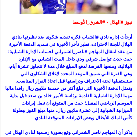
نيوز #الهلال - #الشرق_الأوسط
أرجأت إدارة نادي #الشباب فكرة تقديم شكوى ضد نظيرتها بنادي
الهلال للجنة الاحتراف، نظير تأخر الأخيرة في تسديد الدفعة الأخيرة
من عقد انتقال المهاجم #ناصر_الشمراني لحساب الإدارة الشبابية؛
حيث حدث تواصل شرفي ودي داخل البيت الشبابي مع الإدارة
الهلالية، ومنحها الفرصة لدفع المبلغ خلال مدة لا تتجاوز عشرة أيام،
وهي الفترة التي تسبق الموعد المحدد لإغلاق الشكاوى التي
ستستقبلها لجنة الاحتراف ودراستها قبل اتخاذ القرار المناسب.
وتمثل الدفعة الأخيرة التي تبلغ أكثر من خمسة ملايين ريال رافدا ماليا
مهما للإدارة الشبابية القادمة برئاسة الأمير خالد بن سعد قبل بداية
الموسم الرياضي المقبل؛ حيث من المتوقع أن تصل إيرادات
الميزانية الشبابية إلى عشرة ملايين ريال، منها مبلغ الفوز ببطولة
كأس الملك للأبطال وبعض الإيرادات المتوقعة للنادي.
يذكر أن المهاجم ناصر الشمراني وقع بصورة رسمية لنادي الهلال في