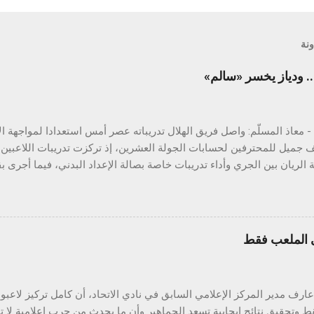
ونة
.. ودياز يخسر «سالم»
- معاذ المسلّم: واصل فريق الهلال تدريباته عصر أمس استعدادا لمواجهة 
ف جميل للمحترفين لحسابات الجولة العشرين، إذ تركزت تدريبات اللاعبين
الريان بين الجري وأداء تدريبات خاصة بصالة الإعداد البدني، فيما أجرى بقية 
جمله على الجوانب الفنية التي تركزت على التسديد على المرمى وعمل ا
فني السيد رامون دياز مناورة على جزء من مساحة الملعب. من جهة أخرى و
ان برامجهما التأهيلية، إذ تأكد غياب الدوسري أمام الاتحاد الأحد المقبل ول
يوم. الفريق سيواصل تدريباته عصر اليوم بمران مغلق بعدها سيتناول اللاع
ى الملعب فقط
لى المطار مساءً حيث سيكون إقلاع طائرة الفريق الساعة التاسعة وسيختتم
دينة الملك عبد الله بالجوهرة المشعة. وفي إطار المسؤولية الاجتماعية 
 جمعية سند الخيرية شيكًا بمبلغ دخل الفريق الأول من الحضور الجماهيري لل
ارف مدير المركز الإعلامي السابق في نادي الاتحاد، أن كامل تركيز لاعبوا
 وتحقيق نتائج ايجابية تسعد الجماهير وأن ما يحدث من حرب اعلامية لا 