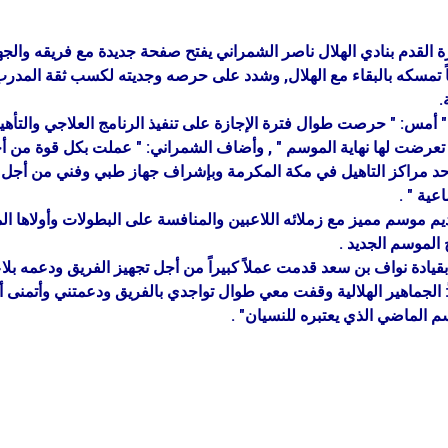
ة القدم بنادي الهلال ناصر الشمراني يفتح صفحة جديدة مع فريقه والجهاز
اً تمسكه بالبقاء مع الهلال, وشدد على حرصه وجديته لكسب ثقة المدر
.
" أمس: " حرصت طوال فترة الإجازة على تنفيذ الرنامج العلاجي والتأهي
 تعرضت لها نهاية الموسم " , وأضاف الشمراني: " عملت بكل قوة من 
 مراكز التاهيل في مكة المكرمة وبإشراف جهاز طبي وفني من أجل الت
عية " .
ديم موسم مميز مع زملائه اللاعبين والمنافسة على البطولات وأولاها
 الموسم الجديد .
ة بقيادة نواف بن سعد قدمت عملاً كبيراً من أجل تجهيز الفريق ودعمه بلا
ً: الجماهير الهلالية وقفت معي طوال تواجدي بالفريق ودعمتني وأتمنى 
سم الماضي الذي يعتبره للنسيان" .