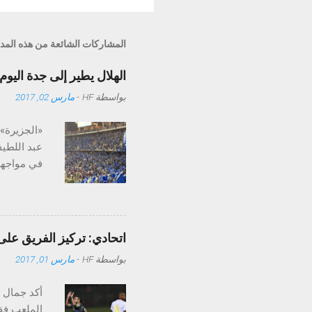
المشاركات الشائعة من هذه المد
الهلال يطير إلى جدة اليوم
بواسطة
HF
-
مارس 02, 2017
«الجزيرة» 
عبد اللطي
في مواجهة 
تركز في م
المدير ال
وفهد الثني
إلى جدة ال
اتحادي: تركيز الفريق عل
المغادرة إ
بواسطة
HF
-
مارس 01, 2017
على ملعب م
الهلال إلى
أكد جمال ع
الملعب فقط