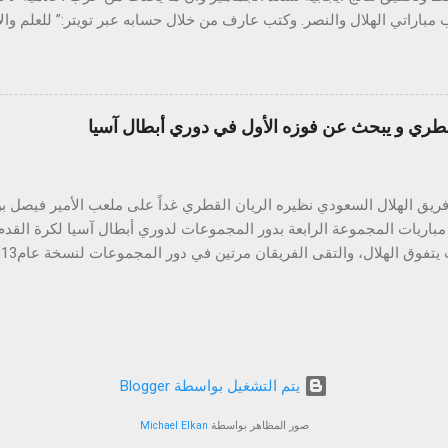
مباراتي الهلال والنصر. وكتب عارف من خلال حسابه عبر تويتر:” للعلم والإ
بحثا عن نقاط الهلال وكأس ولي العهد الأمين وليسوا مهتمين تماما بما يح
يلعب فريق المدرب التشيلي لويس سييرا أما
 العهد يوم 10 مارس.
قطري و يبحث عن فوزه الأول في دوري أبطال آسيا
يق الهلال السعودي نظيره الريان القطري غداً على ملعب الأمير فيصل ب
 مباريات المجموعة الرابعة بدور المجموعات لدوري أبطال آسيا لكرة الق
هلال إلى حصد النقاط الثلاث لنيل صدارة المجموعة خاصة بعد تعادله في ال
الفريق الإيراني بهدف لكل منهما ، في حين فاز الفريق القطري بالجولة الأ
ابل هدف وضعته في صدارة المجموعة .
‏يتم التشغيل بواسطة Blogger
صور المظاهر بواسطة
Michael Elkan