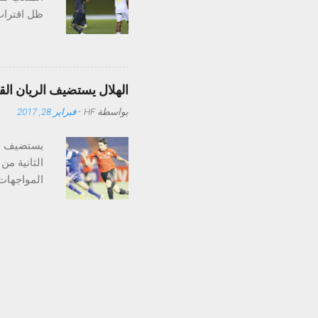
ظل اقتراب 
في الملعب 
نهائي كأس ولي
الهلال يستضيف الريان ال
بواسطة
HF
-
فبراير 28, 2017
يستضيف فر
الثانية من
. ويسعى ال
الأولى مع 
بهدفين مق